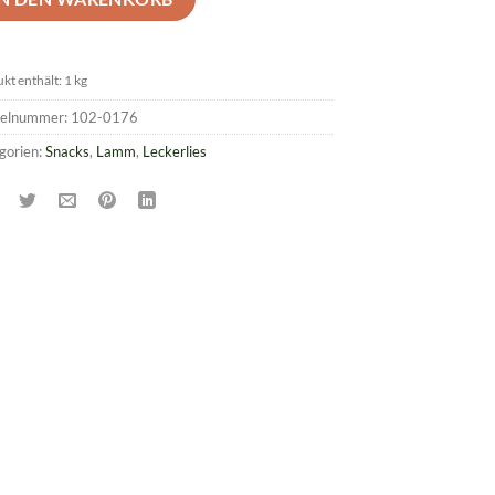
kt enthält: 1
kg
kelnummer:
102-0176
gorien:
Snacks
,
Lamm
,
Leckerlies