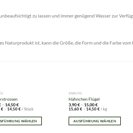
nbeaufsichtigt zu lassen und immer genügend Wasser zur Verfügu
eines Naturprodukt ist, kann die Größe, die Form und die Farbe vom
KS
SNACKS
rstrossen
Hähnchen Flügel
€
–
14,50
€
3,90
€
–
15,00
€
0
€
–
14,50
€
/
Stück
15,60
€
–
14,50
€
/
kg
SFÜHRUNG WÄHLEN
AUSFÜHRUNG WÄHLEN