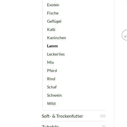
Exoten
Fische
Geflügel
Kalb
Kaninchen
Lamm
Leckerlies
Mix
Pferd
Rind
Schaf
Schwein
Wild
Soft- & Trockenfutter
(10)
Zubehör
(3)