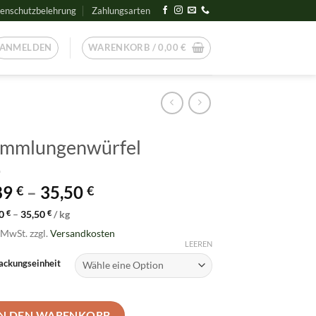
enschutzbelehrung
Zahlungsarten
ANMELDEN
WARENKORB /
0,00
€
mmlungenwürfel
89
–
35,50
€
€
90
€
–
35,50
€
/
kg
. MwSt.
zzgl.
Versandkosten
LEEREN
ackungseinheit
IN DEN WARENKORB