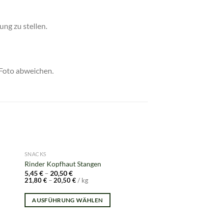
ng zu stellen.
 Foto abweichen.
NICHT V
SNACKS
SNACKS
Produkt enthält: 0,1
kg
Rinder Kopfhaut Stangen
5,45
€
–
20,50
€
Putenstreifen mit Kr
21,80
€
–
20,50
€
/
kg
“Wurmschreck”
3,95
€
AUSFÜHRUNG WÄHLEN
39,50
€
/
kg