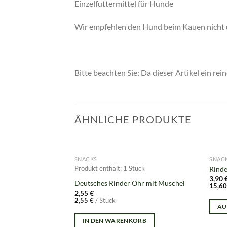
Einzelfuttermittel für Hunde
Wir empfehlen den Hund beim Kauen nicht u
Bitte beachten Sie: Da dieser Artikel ein r
ÄHNLICHE PRODUKTE
SNACKS
SNAC
Produkt enthält: 1
Stück
Rinde
3,90
Deutsches Rinder Ohr mit Muschel
15,6
2,55
€
2,55
€
/
Stück
AU
IN DEN WARENKORB