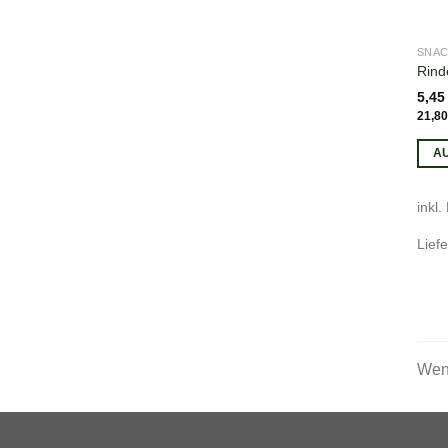
SNA
Rind
5,4
21,8
A
inkl.
Liefe
Wenn