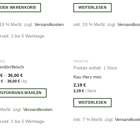
N DEN WARENKORB
WEITERLESEN
. 19 % MwSt.
zzgl.
Versandkosten
inkl. 19 % MwSt.
zzgl.
Versandko
rzeit: 1 bis 5 Werktage
NICHT VORRÄTIG
CKS
SNACKS
erdörrfleisch
Produkt enthält: 1
Stück
5
€
–
36,00
€
Kau Herz mini
0
€
–
36,00
€
/
kg
2,19
€
2,19
€
/
Stück
USFÜHRUNG WÄHLEN
WEITERLESEN
 MwSt.
zzgl.
Versandkosten
inkl. 7 % MwSt.
zzgl.
Versandkost
rzeit: 1 bis 5 Werktage