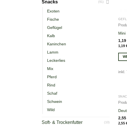
Snacks
(91)
Exoten
Fische
GEF
Produ
Geflügel
Mini
Kalb
1,1
Kaninchen
1,19
Lamm
W
Leckerlies
Mix
inkl
Pferd
Rind
Schaf
SNA
Schwein
Produ
Wild
Deut
2,5
Soft- & Trockenfutter
(10)
2,55