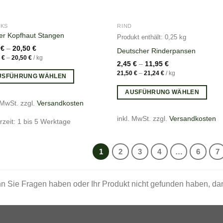
NICHT VORRÄTIG
CKS
RIND
er Kopfhaut Stangen
Produkt enthält: 0,25
kg
5
€
–
20,50
€
Deutscher Rinderpansen
0
€
–
20,50
€
/
kg
2,45
€
–
11,95
€
21,50
€
–
21,24
€
/
kg
USFÜHRUNG WÄHLEN
AUSFÜHRUNG WÄHLEN
 MwSt.
zzgl.
Versandkosten
inkl. MwSt.
zzgl.
Versandkosten
rzeit: 1 bis 5 Werktage
1
2
3
4
…
6
7
 Sie Fragen haben oder Ihr Produkt nicht gefunden haben, d