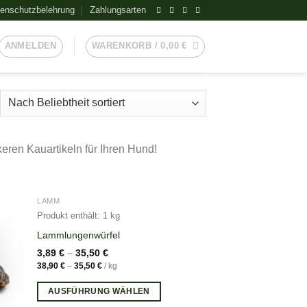
enschutzbelehrung
Zahlungsarten
ANMELDEN
WARENKORB /
0,00
€
eren Kauartikeln für Ihren Hund!
NICHT VORRÄTIG
LAMM
Produkt enthält: 1
kg
Lammlungenwürfel
3,89
€
–
35,50
€
38,90
€
–
35,50
€
/
kg
AUSFÜHRUNG WÄHLEN