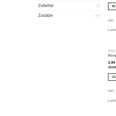
Zubehör
(3)
I
Zusätze
(13)
inkl
Liefe
SNA
Rind
3,9
39,5
A
inkl.
Liefe