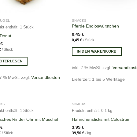
LÜGEL
SNACKS
Pferde Endloswürstchen
kt enthält: 1
Stück
0,45
€
 Donut
0,45
€
/
Stück
9
€
€
/
Stück
IN DEN WARENKORB
EITERLESEN
inkl. 7 % MwSt.
zzgl.
Versandkost
. 7 % MwSt.
zzgl.
Versandkosten
Lieferzeit: 1 bis 5 Werktage
NICHT VORRÄTIG
CKS
SNACKS
kt enthält: 1
Stück
Produkt enthält: 0,1
kg
sches Rinder Ohr mit Muschel
Hähnchensticks mit Colostrum
5
€
3,95
€
€
/
Stück
39,50
€
/
kg