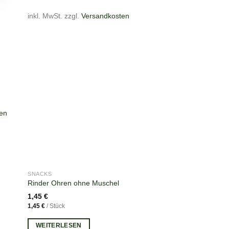
inkl. MwSt.
zzgl.
Versandkosten
en
NICHT VORRÄTIG
SNACKS
Rinder Ohren ohne Muschel
1,45
€
1,45
€
/
Stück
WEITERLESEN