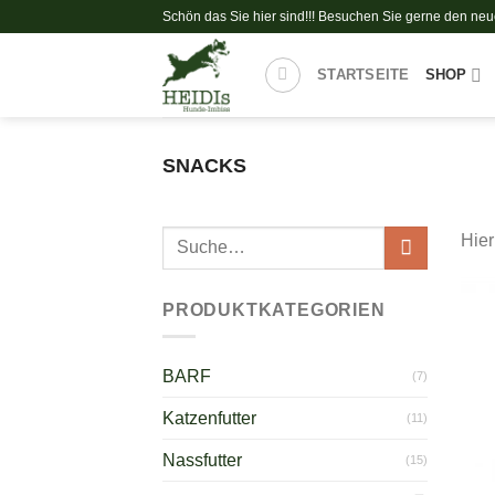
Zum
Schön das Sie hier sind!!! Besuchen Sie gerne den ne
Inhalt
springen
STARTSEITE
SHOP
SNACKS
Suche
Hier
nach:
PRODUKTKATEGORIEN
BARF
(7)
Katzenfutter
(11)
Nassfutter
(15)