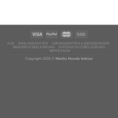
AGB
ZAHLUNGSARTEN
VERSANDARTEN & BEDINGUNGEN
WIDERRUFSBELEHRUNG
DATENSCHUTZBELEHRUNG
IMPRESSUM
Copyright 2026 ©
Heidis Hunde Imbiss